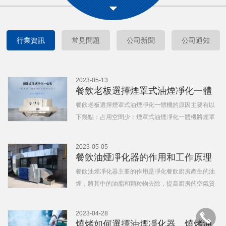
行業資訊
常見問題
公司新聞
公司通知
2023-05-13
餐飲老板選擇煙罩式油煙凈化一體
機的主要原因
餐飲老板選擇煙罩式油煙凈化一體機的原因主要有以
下幾點：占用空間少：煙罩式油煙凈化一體機將煙罩
和油煙凈化器合二為一，安裝在廚房頂部，不會占用
額外空間。凈化效果好：煙罩式油煙凈化一體機結合
2023-05-05
了煙罩和油煙凈化器的功能，能夠對污染物進行高效
餐飲油煙凈化器的作用和工作原理
過濾和吸收，凈化效果
是什么？
餐飲油煙凈化器主要的作用是凈化餐飲廚房產生的油
煙，將其中的油脂和顆粒物去除，提高廚房的空氣質
量，減少對環境的污染和對人員健康的危害。餐飲油
煙凈化器的工作原理大致分為兩個步驟：***步：過濾
2023-04-28
處理。餐飲油煙凈化器的***部分是一個過濾器，可捕
燒烤如何選擇油煙凈化器，燒烤油