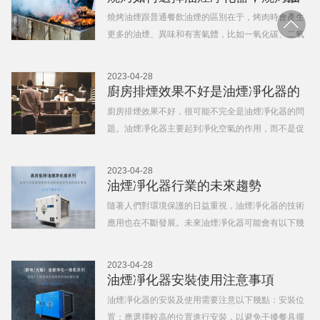
集和去除食物油煙
煙跟普通餐飲油煙的區別在哪？
燒烤油煙跟普通餐飲油煙的區別在于，烤肉時會產生
更多的油煙、異味和有害氣體，比如一氧化碳、二氧
化硫等。因此，對于烤肉店來說，選擇適合的油煙凈
化器更為重要。選擇油煙凈化器時，需要考慮以下因
2023-04-28
素：凈化效果：油煙凈化器的凈化效果是關鍵，因為
廚房排煙效果不好是油煙凈化器的
高效的油煙凈化能力可
問題嗎？
廚房排煙效果不好，很可能不完全是油煙凈化器的問
題。油煙凈化器主要起到凈化空氣的作用，而不是促
進排煙，所以針對廚房排煙效果不好的問題，需要考
慮以下幾個方面。排煙風機的安裝是否得當：如果排
2023-04-28
煙風機的安裝位置或方向不對，風量不足或疏于維護
油煙凈化器行業的未來趨勢
清潔，就會導致排煙效
隨著人們對環境保護的日益重視，油煙凈化器的技術
應用也在不斷發展。未來油煙凈化器可能會有以下幾
個方面的變化：智能化：油煙凈化器將變得更加智能
化，可以根據環境變化自動調節凈化效果，而且在設
2023-04-28
備中集成更多的智能化技術，比如聯網和智能控制等
油煙凈化器安裝使用注意事項
功能。革新材料：未來
油煙凈化器的安裝及使用需要注意以下幾點：安裝位
置：應選擇較高的位置進行安裝，以避免干擾餐具擺