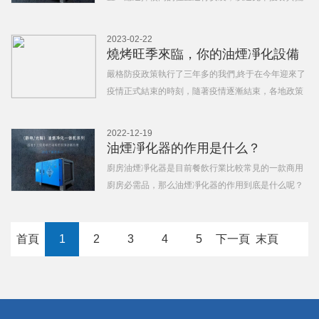
放和工作區域的使用。同時要盡量避免安裝在通風較
差的位置。電源配備：需要使用符合要求的電源配備
2023-02-22
電路，電源需使用特定電器線路安裝。地面要求：為
燒烤旺季來臨，你的油煙凈化設備
了保證設備穩定、若設
選對了嗎！
嚴格防疫政策執行了三年多的我們,終于在今年迎來了
疫情正式結束的時刻，隨著疫情逐漸結束，各地政策
放開，餐飲行業逐漸從“寒冬”迎來了“春天”，隨著燒烤
旺季的來臨，各大燒烤餐飲老板也不能忽略燒烤產生
2022-12-19
的油煙所帶來的的影響，油煙凈化器作為廚房油煙凈
油煙凈化器的作用是什么？
化產品，為餐
廚房油煙凈化器是目前餐飲行業比較常見的一款商用
廚房必需品，那么油煙凈化器的作用到底是什么呢？
下面是編的分享：油煙凈化器的工作原理：油煙由風
機吸入油煙凈化器，其間部分較大的油霧滴、油污顆
粒在均流板上因為機械磕碰、阻 留而被捕集。當氣流
首頁
1
2
3
4
5
下一頁
末頁
進入高壓靜電場時，