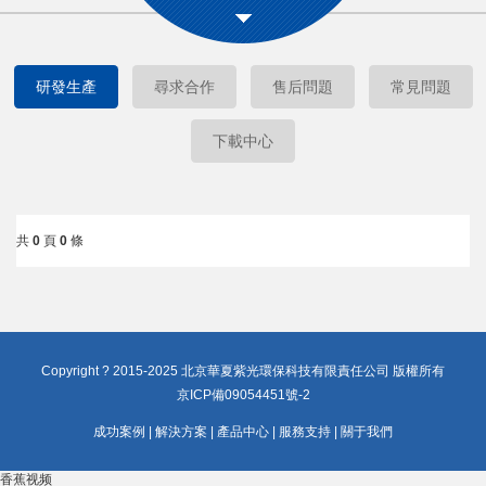
研發生產
尋求合作
售后問題
常見問題
下載中心
共
0
頁
0
條
Copyright ? 2015-2025 北京華夏紫光環保科技有限責任公司 版權所有
京ICP備09054451號-2
成功案例
|
解決方案
|
產品中心
|
服務支持
|
關于我們
香蕉视频