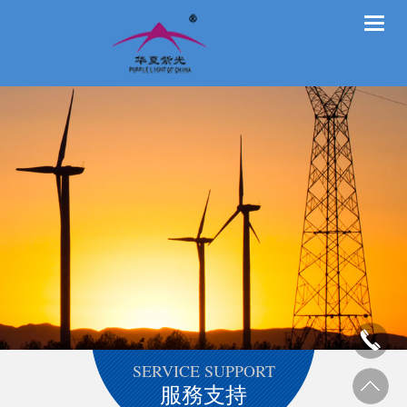
Toggle
naviga
SERVICE SUPPORT
服務支持