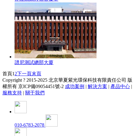
譜尼測試總部大廈
首頁
1
2
下一頁
末頁
Copyright ? 2015-2025 北京華夏紫光環保科技有限責任公司 版
權所有
京ICP備09054451號-2
成功案例
|
解決方案
|
產品中心
|
服務支持
|
關于我們
010-6783-2078