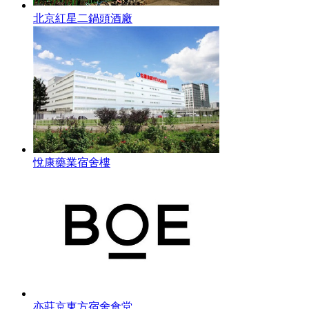
北京紅星二鍋頭酒廠
悅康藥業宿舍樓
亦莊京東方宿舍食堂