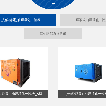
(光解/靜電)油煙凈化一體機
煙罩式油煙凈化一體
其他環保系列設備
/靜電）油煙凈化一體機_B型
（光解/靜電）油煙凈化一體