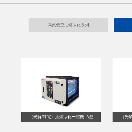
高效低空油煙凈化系列
（光解/靜電）油煙凈化一體機_A型
（光解