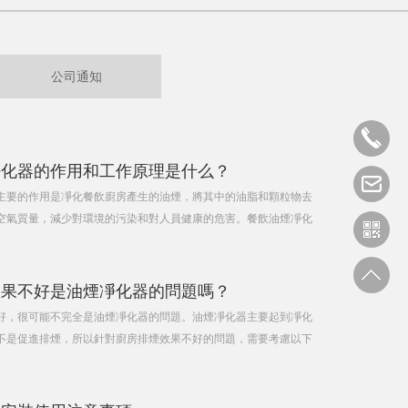
公司通知
凈化器的作用和工作原理是什么？
主要的作用是凈化餐飲廚房產生的油煙，將其中的油脂和顆粒物去
空氣質量，減少對環境的污染和對人員健康的危害。餐飲油煙凈化
分為兩個步驟：***步：過濾處理。餐飲油煙凈化器的***部分是
捕集和去除食物油煙
效果不好是油煙凈化器的問題嗎？
好，很可能不完全是油煙凈化器的問題。油煙凈化器主要起到凈化
不是促進排煙，所以針對廚房排煙效果不好的問題，需要考慮以下
風機的安裝是否得當：如果排煙風機的安裝位置或方向不對，風量
清潔，就會導致排煙效