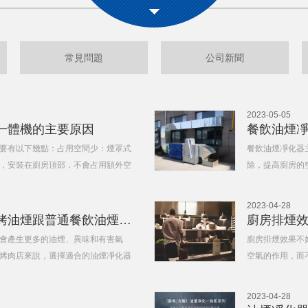
常見問題
公司新聞
2023-05-05
一體機的主要原因
餐飲油煙
要有以下幾點：占用空間少：煙罩式
餐飲油煙凈化器
，安裝在廚房頂部，不會占用額外空
除，提高廚房的
了煙罩和油煙凈化器的功能，能夠對
器的工作原理大致
一個過濾器，可
2023-04-28
燒烤如何選擇油煙凈化器，燒烤油煙跟普通餐飲油煙的區別在哪？
廚房排煙
會產生更多的油煙、異味和有害氣
廚房排煙效果不
烤肉店來說，選擇適合的油煙凈化器
空氣的作用，而
因素：凈化效果：油煙凈化器的凈化
幾個方面。排煙
不足或疏于維護
2023-04-28