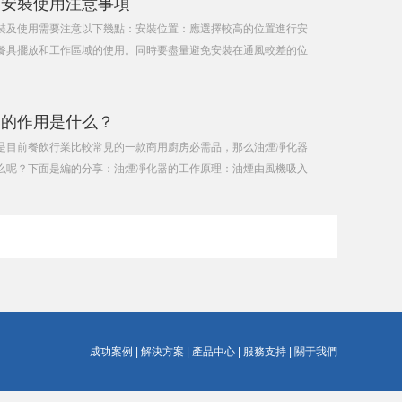
器安裝使用注意事項
裝及使用需要注意以下幾點：安裝位置：應選擇較高的位置進行安
餐具擺放和工作區域的使用。同時要盡量避免安裝在通風較差的位
需要使用符合要求的電源配備電路，電源需使用特定電器線路安
為了保證設備穩定、若設
器的作用是什么？
是目前餐飲行業比較常見的一款商用廚房必需品，那么油煙凈化器
么呢？下面是編的分享：油煙凈化器的工作原理：油煙由風機吸入
間部分較大的油霧滴、油污顆粒在均流板上因為機械磕碰、阻 留而
進入高壓靜電場時，
成功案例
|
解決方案
|
產品中心
|
服務支持
|
關于我們