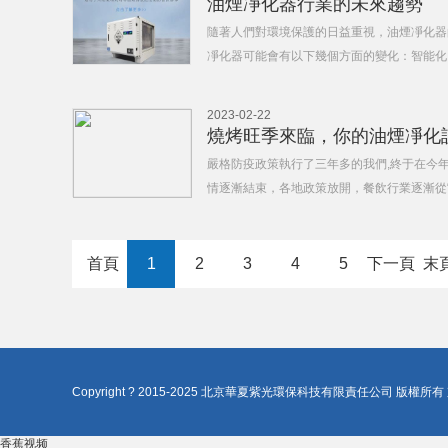
油煙凈化器行業的未來趨勢
隨著人們對環境保護的日益重視，油煙凈化器
凈化器可能會有以下幾個方面的變化：智能化
以根據環境變化自動調節凈化效果，而且在設
網和智能控制等功能。革新材料：未來
2023-02-22
燒烤旺季來臨，你的油煙凈化
嚴格防疫政策執行了三年多的我們,終于在今
情逐漸結束，各地政策放開，餐飲行業逐漸從“
的來臨，各大燒烤餐飲老板也不能忽略燒烤產
器作為廚房油煙凈化產品，為餐
首頁
1
2
3
4
5
下一頁
末
Copyright ? 2015-2025 北京華夏紫光環保科技有限責任公司 版權所有
香蕉视频