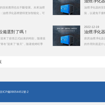
油煙凈化
的技術應用也在不斷發展。未來油煙
油煙凈化器的安
：油煙凈化器將變得更加智能化，可
裝，以避免干擾
備中集成更多的智能化技術，比如聯
置。電源配備：
裝。地面要求：
2022-12-19
設備選對了嗎！
油煙凈化
年迎來了疫情正式結束的時刻，隨著疫
廚房油煙凈化器
寒冬”迎來了“春天”，隨著燒烤旺季
的作用到底是什
生的油煙所帶來的的影響，油煙凈化
油煙凈化器，其
被捕集。當氣流
頁
京ICP備09054451號-2