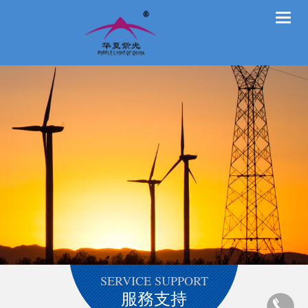
Toggle
naviga
SERVICE SUPPORT
服務支持