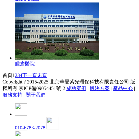
腫瘤醫院
首頁
1
2
3
4
下一頁
末頁
Copyright ? 2015-2025 北京華夏紫光環保科技有限責任公司 版
權所有
京ICP備09054451號-2
成功案例
|
解決方案
|
產品中心
|
服務支持
|
關于我們
010-6783-2078