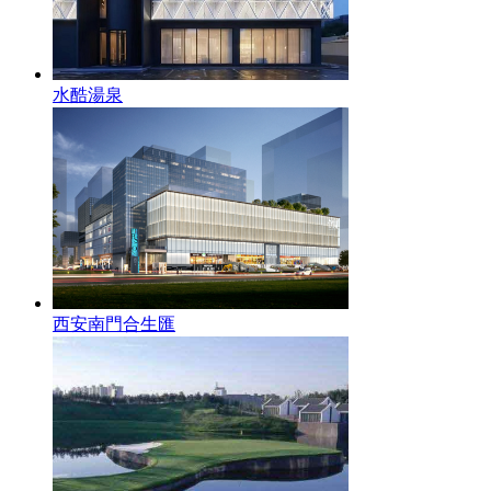
水酷湯泉
西安南門合生匯